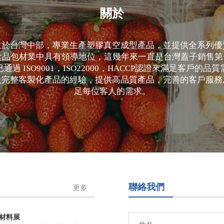
關於
位於台灣中部，專業生產塑膠真空成型產品，並提供全系列優
灣食品包材業中具有領導地位，這幾年來一直是台灣蓋子銷售
過 ISO9001，ISO22000，HACCP認證來滿足客戶的
及完整客製化產品的經驗，提供高品質產品，完善的客戶服務
足每位客人的需求。
聯絡我們
更多
暨材料展