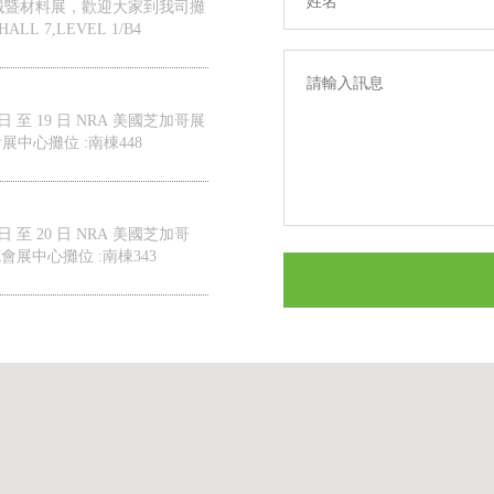
包裝機械暨材料展，歡迎大家到我司攤
LL 7,LEVEL 1/B4
 日 至 19 日 NRA 美國芝加哥展
中心攤位 :南棟448
 日 至 20 日 NRA 美國芝加哥
展中心攤位 :南棟343