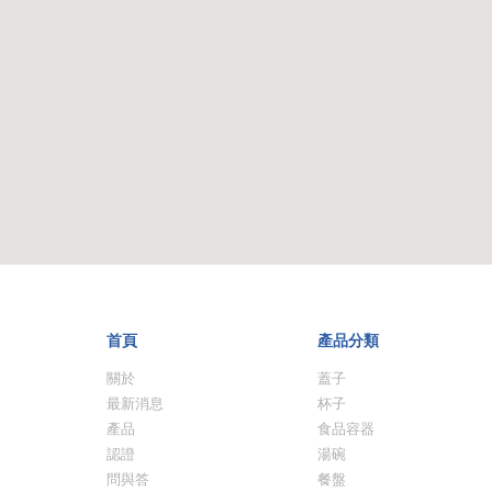
首頁
產品分類
關於
蓋子
最新消息
杯子
產品
食品容器
認證
湯碗
問與答
餐盤