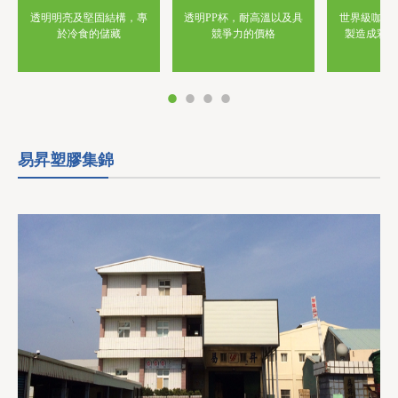
透明PP杯，耐高溫以及具
世界級咖啡
透明明亮及堅固結構，專
競爭力的價格
製造成彩色
於冷食的儲藏
易昇塑膠集錦