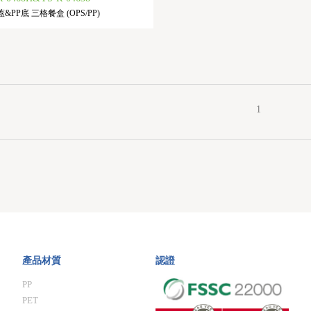
蓋&PP底 三格餐盒 (OPS/PP)
1
產品材質
認證
PP
PET