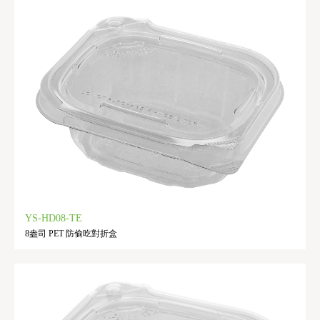
YS-HD08-TE
8盎司 PET 防偷吃對折盒