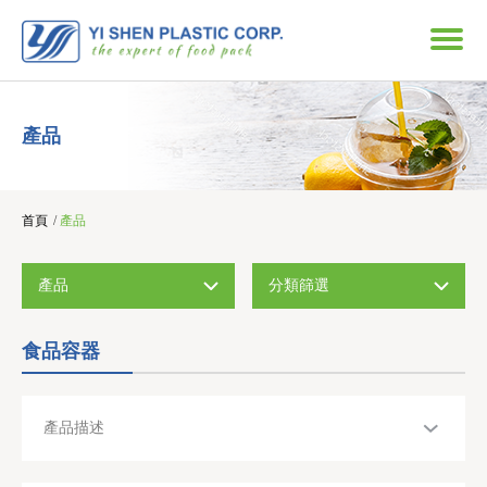
產品
首頁
/
產品
產品
分類篩選
食品容器
產品描述