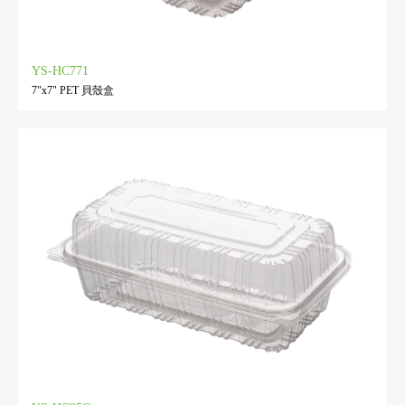
YS-HC771
7"x7" PET 貝殼盒