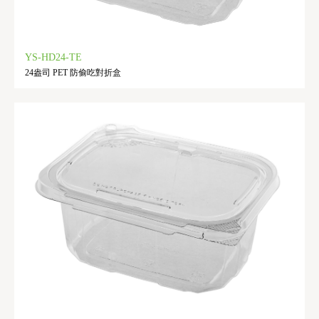
YS-HD24-TE
24盎司 PET 防偷吃對折盒