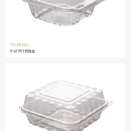
YS-HC661
6"x6"PET貝殼盒