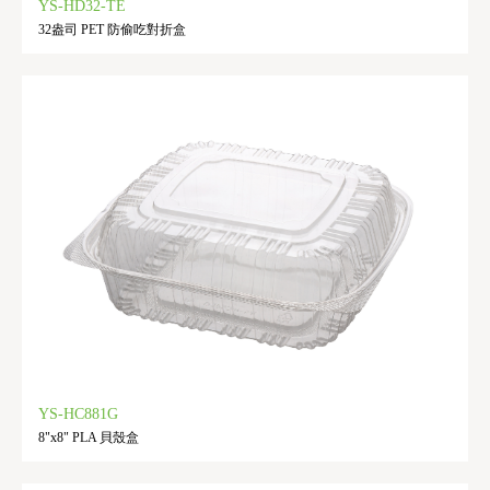
YS-HD32-TE
32盎司 PET 防偷吃對折盒
YS-HC881G
8"x8" PLA 貝殼盒