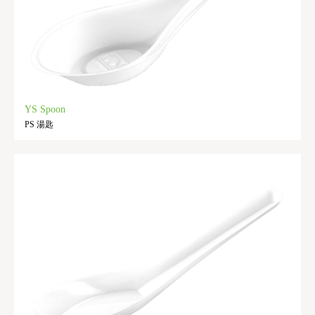
YS Spoon
PS 湯匙